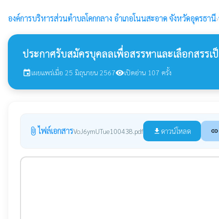
องค์การบริหารส่วนตำบลโคกกลาง
อำเภอโนนสะอาด จังหวัดอุดรธานี
›
ประกาศรับสมัครบุคลลเพื่อสรรหาและเลือกสรรเป็น
เผยแพร่เมื่อ 25 มิถุนายน 2567
เปิดอ่าน 107 ครั้ง
event
visibility
ไฟล์เอกสาร
attach_file
ดาวน์โหลด
VoJ6ymUTue100438.pdf
file_download
link